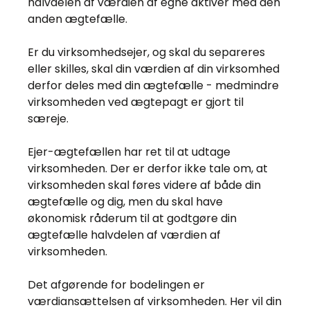
halvdelen af værdien af egne aktiver med den
anden ægtefælle.
Er du virksomhedsejer, og skal du separeres
eller skilles, skal din værdien af din virksomhed
derfor deles med din ægtefælle - medmindre
virksomheden ved ægtepagt er gjort til
særeje.
Ejer-ægtefællen har ret til at udtage
virksomheden. Der er derfor ikke tale om, at
virksomheden skal føres videre af både din
ægtefælle og dig, men du skal have
økonomisk råderum til at godtgøre din
ægtefælle halvdelen af værdien af
virksomheden.
Det afgørende for bodelingen er
værdiansættelsen af virksomheden. Her vil din