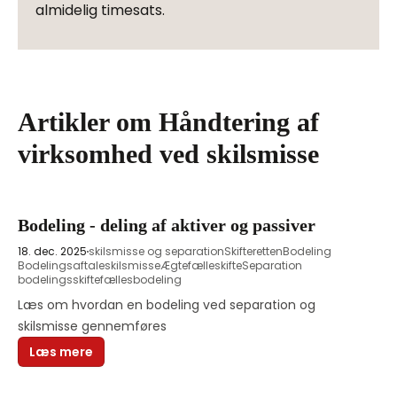
almidelig timesats.
Artikler om Håndtering af
virksomhed ved skilsmisse
Bodeling - deling af aktiver og passiver
18. dec. 2025
skilsmisse og separation
Skifteretten
Bodeling
Bodelingsaftale
skilsmisse
Ægtefælleskifte
Separation
bodelingsskifte
fællesbodeling
Læs om hvordan en bodeling ved separation og 
skilsmisse gennemføres
Læs mere