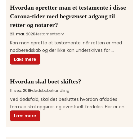
Hvordan opretter man et testamente i disse
Corona-tider med begrænset adgang til
retter og notarer?
23. mar. 2020
testamente
arv
Kan man oprette et testamente, når retten er med 
nødberedskab og der ikke kan underskrives for 
notaren? Ja, et vidnetestamente. Læs mere her
Læs mere
Hvordan skal boet skiftes?
11. sep. 2018
dødsbobehandling
Ved dødsfald, skal det besluttes hvordan afdødes 
formue skal opgøres og eventuelt fordeles. Her er en 
oversigt over de forskellige skifteformer
Læs mere