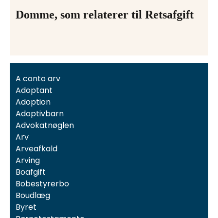
Domme, som relaterer til Retsafgift
A conto arv
Adoptant
Adoption
Adoptivbarn
Advokatnøglen
Arv
Arveafkald
Arving
Boafgift
Bobestyrerbo
Boudlæg
Byret