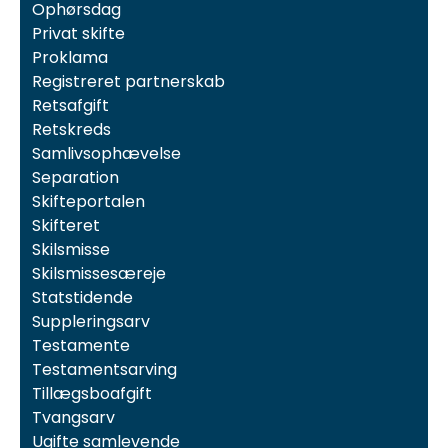
Ophørsdag
Privat skifte
Proklama
Registreret partnerskab
Retsafgift
Retskreds
Samlivsophævelse
Separation
Skifteportalen
Skifteret
Skilsmisse
Skilsmissesæreje
Statstidende
Suppleringsarv
Testamente
Testamentsarving
Tillægsboafgift
Tvangsarv
Ugifte samlevende