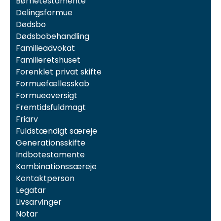
Børnetestamente
Delingsformue
Dødsbo
Dødsbobehandling
Familieadvokat
Familieretshuset
Forenklet privat skifte
Formuefællesskab
Formueoversigt
Fremtidsfuldmagt
Friarv
Fuldstændigt særeje
Generationsskifte
Indbotestamente
Kombinationssæreje
Kontaktperson
Legatar
Livsarvinger
Notar