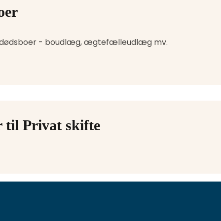
oer
Der findes flere forskellige typer af dødsboer - boudlæg, ægtefælleudlæg mv. 
il Privat skifte