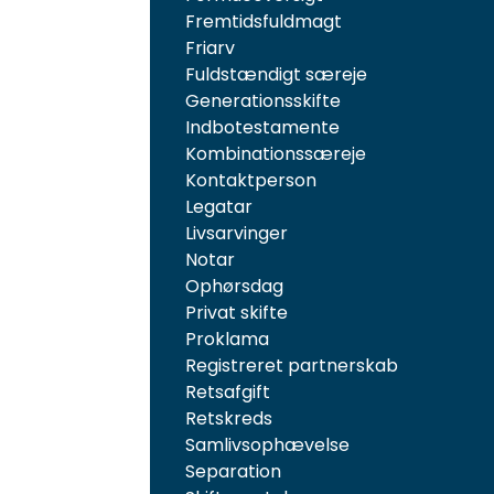
Fremtidsfuldmagt
Friarv
Fuldstændigt særeje
Generationsskifte
Indbotestamente
Kombinationssæreje
Kontaktperson
Legatar
Livsarvinger
Notar
Ophørsdag
Privat skifte
Proklama
Registreret partnerskab
Retsafgift
Retskreds
Samlivsophævelse
Separation