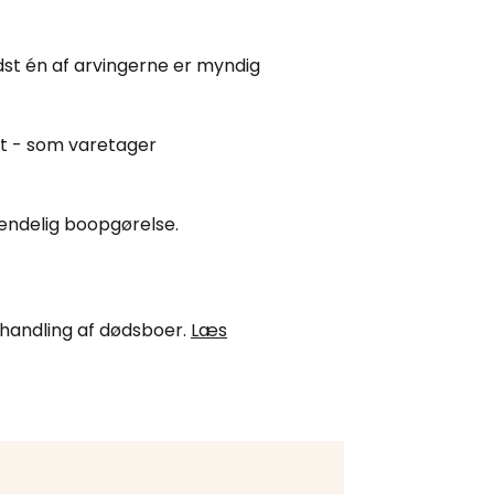
ndst én af arvingerne er myndig
at - som varetager
 endelig boopgørelse.
behandling af dødsboer.
Læs