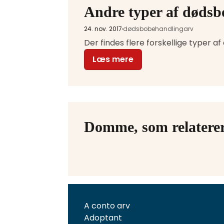
Andre typer af dødsb
24. nov. 2017
dødsbobehandling
arv
Læs mere
Domme, som relaterer t
A conto arv
Adoptant