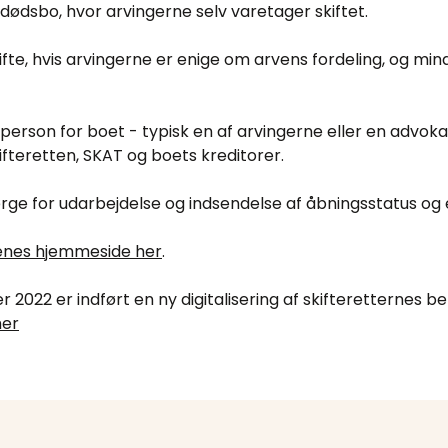
et dødsbo, hvor arvingerne selv varetager skiftet.
kifte, hvis arvingerne er enige om arvens fordeling, og mi
erson for boet - typisk en af arvingerne eller en advok
fteretten, SKAT og boets kreditorer.
ørge for udarbejdelse og indsendelse af åbningsstatus og
enes hjemmeside her
.
 2022 er indført en ny digitalisering af skifteretternes 
her