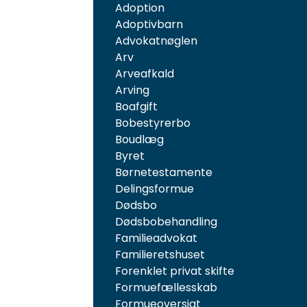
Adoption
Adoptivbarn
Advokatnøglen
Arv
Arveafkald
Arving
Boafgift
Bobestyrerbo
Boudlæg
Byret
Børnetestamente
Delingsformue
Dødsbo
Dødsbobehandling
Familieadvokat
Familieretshuset
Forenklet privat skifte
Formuefællesskab
Formueoversigt