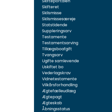
Skifteportalen
Skifteret
Skilsmisse
Skilsmissesæreje
Statstidende
Suppleringsarv
Testamente
Testamentsarving
Tillægsboafgift
Tvangsarv
Ugifte samlevende
Uskiftet bo
Vederlagskrav
Vidnetestamente
Vilkårsforhandling
Ægtefælleudlæg
Ægtepagt
Ægteskab
Åbningsstatus