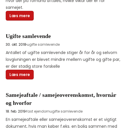
hvor der på forhånd aftales, hvilke vilkår der er for 
samejet. 
Læs mere
Ugifte samlevende
30. okt. 2018
ugifte samlevende
Antallet af ugifte samlevende stiger år for år og selvom 
lovgivningen er blevet mindre mellem ugifte og gifte par, 
er der stadig store forskelle 
Læs mere
Samejeaftale / samejeoverenskomst, hvornår
og hvorfor
18. feb. 2019
fast ejendom
ugifte samlevende
En samejeaftale eller samejeoverenskomst er et vigtigt 
dokument, hvis man køber f.eks. en bolig sammen med 