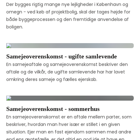
Der bygges rigtig mange nye lejligheder i København og 
omegn - ved køb af projektbolig, skal der tages højde for 
både byggeprocessen og den fremtidige anvendelse af 
boligen. 
Samejeoverenskomst - ugifte samlevende
En samejeaftale og samejeoverenskomst beskriver den 
aftale og de vilkår, de ugifte samlevende har har lavet 
omkring deres sameje og fælles ejerskab. 
Samejeoverenskomst - sommerhus
En samejeoverenskomst er en aftale mellem parter, som 
beskriver, hvordan man hver især er stillet i en given 
situation. Ejer man en fast ejendom sammen med andre 
end ens ægtefælle, er det altid en god ide at have en 