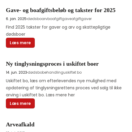
Gave- og boafgiftsbeløb og takster for 2025
6. jan. 2025
dødsbo
arv
boafgift
gaveafgift
gaver
Find 2025 takster for gaver og arv og skattepligtige 
dødsboer
Læs mere
Ny tinglysningsproces i uskiftet boer
14. jun. 2023
dødsbobehandling
uskiftet bo
Uskiftet bo, læs om efterlevendes nye mulighed med 
opdatering af tinglysningsrettens proces ved salg til ikke 
arving i uskiftet bo. Læs mere her
Læs mere
Arveafkald