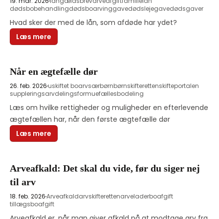
19. mar. 2026
lån
gældsbrev
arveafgift
familielån
dødsbobehandling
dødsbo
arving
gave
dødslejegave
dødsgaver
Hvad sker der med de lån, som afdøde har ydet?
Læs mere
Når en ægtefælle dør
26. feb. 2026
uskiftet bo
arv
særbørn
børn
skifteretten
skifteportalen
suppleringsarv
delingsformue
fællesbodeling
Læs om hvilke rettigheder og muligheder en efterlevende 
ægtefællen har, når den første ægtefælle dør
Læs mere
Arveafkald: Det skal du vide, før du siger nej
til arv
18. feb. 2026
Arveafkald
arv
skifteretten
arvelader
boafgift
tillægsboafgift
Arveafkald er, når man giver afkald på at modtage arv fra 