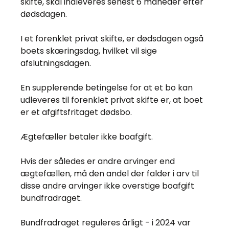
skifte, skal indleveres senest 6 måneder efter
dødsdagen.
I et forenklet privat skifte, er dødsdagen også
boets skæringsdag, hvilket vil sige
afslutningsdagen.
En supplerende betingelse for at et bo kan
udleveres til forenklet privat skifte er, at boet
er et afgiftsfritaget dødsbo.
Ægtefæller betaler ikke boafgift.
Hvis der således er andre arvinger end
ægtefællen, må den andel der falder i arv til
disse andre arvinger ikke overstige boafgift
bundfradraget.
Bundfradraget reguleres årligt - i 2024 var