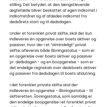
stilling. Det betyder, at den længstlevende
ægtefælle bliver beskattet af egen indkomst i
indkomståret og af afdødes indkomst fra
dødsårets start og til dødsdagen.
Under et forenklet privat skifte, skal der kun
indleveres én opgørelse over boets aktiver og
passiver, hvor der i et ”almindeligt” privat
skifte, afleveres både åbningsstatus – som er
en opgørelse over boets aktiver og passiver
pr. dødsdagen - og en boopgørelse – som er
det endelige regnskab over dødsboets aktiver
og passiver fra dødsdagen til boets afslutning.
I det forenklet private skifte skal der
indleveres én opgørelse - åbningsstatus - til
skifteretten. Åbningsstatus, som samtidig er
den endelige boopgørelse i et forenklet privat