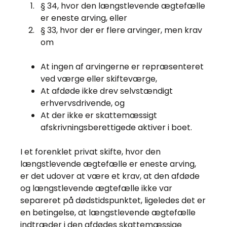
§ 34, hvor den længstlevende ægtefælle
er eneste arving, eller
§ 33, hvor der er flere arvinger, men krav
om
At ingen af arvingerne er repræsenteret
ved værge eller skifteværge,
At afdøde ikke drev selvstændigt
erhvervsdrivende, og
At der ikke er skattemæssigt
afskrivningsberettigede aktiver i boet.
I et forenklet privat skifte, hvor den
længstlevende ægtefælle er eneste arving,
er det udover at være et krav, at den afdøde
og længstlevende ægtefælle ikke var
separeret på dødstidspunktet, ligeledes det er
en betingelse, at længstlevende ægtefælle
indtræder i den afdødes skattemæssige