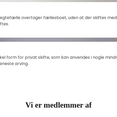
gtefælle overtager fællesboet, uden at der skiftes med f
ftes. 
nkel form for privat skifte, som kan anvendes i nogle mind
neste arving.
Vi er medlemmer af