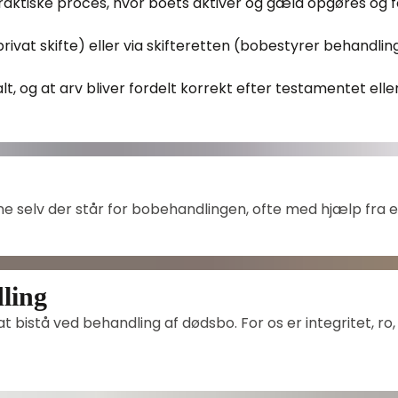
raktiske proces, hvor boets aktiver og gæld opgøres og f
rivat skifte) eller via skifteretten (bobestyrer behandling
lt, og at arv bliver fordelt korrekt efter testamentet elle
rne selv der står for bobehandlingen, ofte med hjælp fra e
ling
t bistå ved behandling af dødsbo. For os er integritet, ro, 