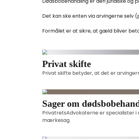
Dødsbobehandling er den juridiske og p
Det kan ske enten via arvingerne selv (p
Formålet er at sikre, at gæld bliver beta
Privat skifte
Privat skifte betyder, at det er arvinge
Sager om dødsbobehand
PrivatretsAdvokaterne er specialister i a
mærkesag.