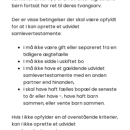
børn fortsat har ret til deres tvangsarv.
Der er visse betingelser der skal være opfyldt
for at I kan oprette et udvidet
samlevertestamente:
I må ikke være gift eller separeret fra en
tidligere ægtefælle
I må ikke sidde i uskiftet bo
I må ikke have et gældende udvidet
samlevertestamente med en anden
partner end hinanden,
I skal have haft fælles bopæl de seneste
to år eller have -, have haft barn
sammen, eller vente barn sammen.
Hvis I ikke opfylder en af ovenstående kriterier,
kan I ikke oprette et udvidet