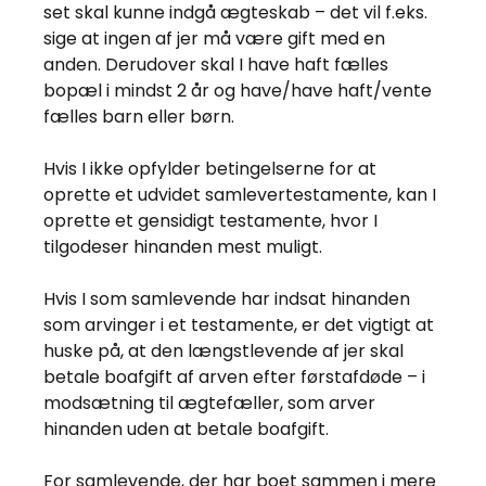
set skal kunne indgå ægteskab – det vil f.eks.
sige at ingen af jer må være gift med en
anden. Derudover skal I have haft fælles
bopæl i mindst 2 år og have/have haft/vente
fælles barn eller børn.
Hvis I ikke opfylder betingelserne for at
oprette et udvidet samlevertestamente, kan I
oprette et gensidigt testamente, hvor I
tilgodeser hinanden mest muligt.
Hvis I som samlevende har indsat hinanden
som arvinger i et testamente, er det vigtigt at
huske på, at den længstlevende af jer skal
betale boafgift af arven efter førstafdøde – i
modsætning til ægtefæller, som arver
hinanden uden at betale boafgift.
For samlevende, der har boet sammen i mere