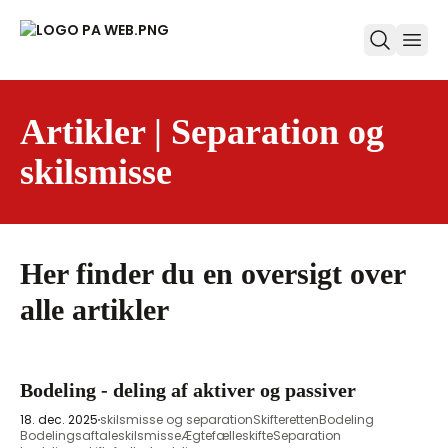
ope
Artikler | Separation og
skilsmisse
Her finder du en oversigt over
alle artikler
Bodeling - deling af aktiver og passiver
18. dec. 2025
skilsmisse og separation
Skifteretten
Bodeling
Bodelingsaftale
skilsmisse
Ægtefælleskifte
Separation