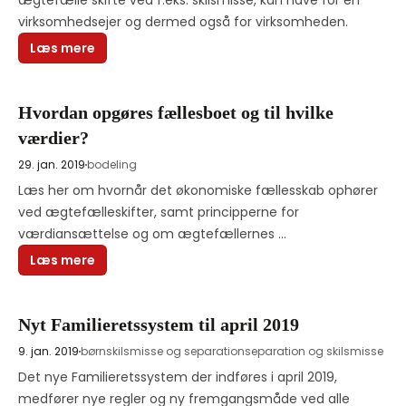
ægtefælle skifte ved f.eks. skilsmisse, kan have for en 
virksomhedsejer og dermed også for virksomheden.
Læs mere
Hvordan opgøres fællesboet og til hvilke
værdier?
29. jan. 2019
bodeling
Læs her om hvornår det økonomiske fællesskab ophører 
ved ægtefælleskifter, samt principperne for 
værdiansættelse og om ægtefællernes 
aftalemuligheder.
Læs mere
Nyt Familieretssystem til april 2019
9. jan. 2019
børn
skilsmisse og separation
separation og skilsmisse
Det nye Familieretssystem der indføres i april 2019, 
medfører nye regler og ny fremgangsmåde ved alle 