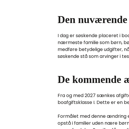
Den nuværende 
I dag er søskende placeret i bo
nærmeste familie som børn, børne
medføre betydelige udgifter, n
søskende stå som arvinger i test
De kommende æ
Fra og med 2027 sænkes afgiften
boafgiftsklasse I. Dette er en 
Formålet med denne ændring er
opstå i familier uden nære børn 