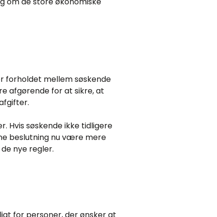
 sig om de store økonomiske
vor forholdet mellem søskende
e afgørende for at sikre, at
fgifter.
 Hvis søskende ikke tidligere
ne beslutning nu være mere
 de nye regler.
ligt for personer, der ønsker at