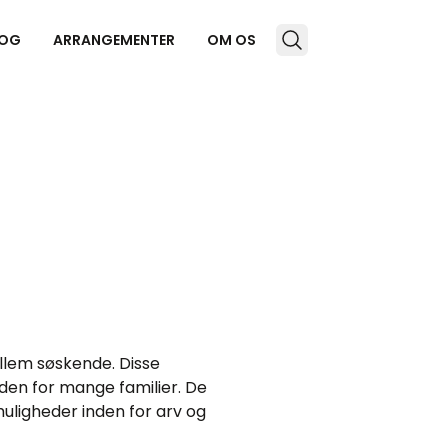
OG
ARRANGEMENTER
OM OS
llem søskende. Disse
den for mange familier. De
ligheder inden for arv og