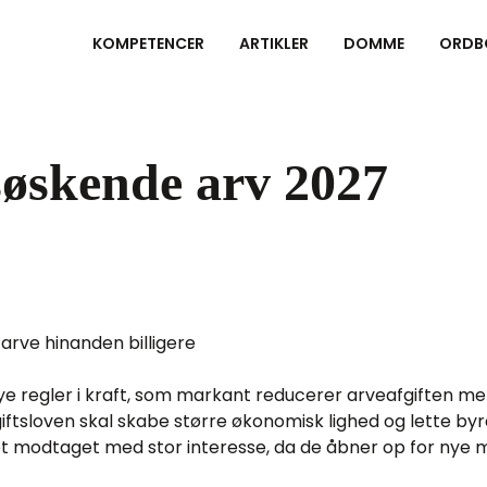
KOMPETENCER
ARTIKLER
DOMME
ORDB
 søskende arv 2027
 arve hinanden billigere
nye regler i kraft, som markant reducerer arveafgiften me
ftsloven skal skabe større økonomisk lighed og lette byr
modtaget med stor interesse, da de åbner op for nye mu