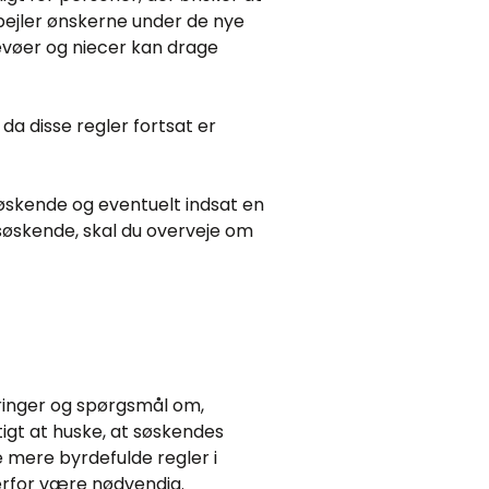
spejler ønskerne under de nye
evøer og niecer kan drage
da disse regler fortsat er
 søskende og eventuelt indsat en
søskende, skal du overveje om
dringer og spørgsmål om,
igt at huske, at søskendes
e mere byrdefulde regler i
derfor være nødvendig.