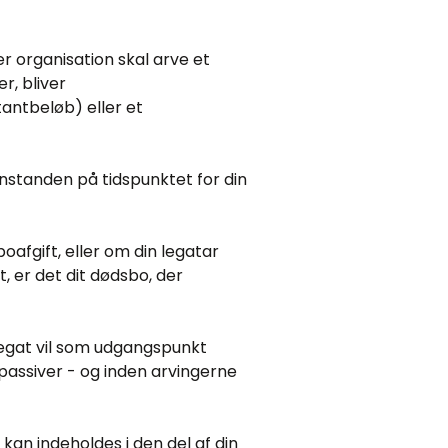
 organisation skal arve et
r, bliver
antbeløb) eller et
enstanden på tidspunktet for din
oafgift, eller om din legatar
t, er det dit dødsbo, der
t legat vil som udgangspunkt
passiver - og inden arvingerne
 kan indeholdes i den del af din