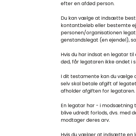
efter en afdød person.
Du kan vælge at indsætte beste
kontantbeløb eller bestemte ej
personen/organisationen legata
genstandslegat (en ejendel), s
Hvis du har indsat en legatar t
død, får legataren ikke andet i
I dit testamente kan du vælge at
selv skal betale afgift af legate
afholder afgiften for legataren.
En legatar har - i modsætning ti
blive udredt forlods, dvs. med 
modtager deres arv.
Hvis du vælger at indsætte en le