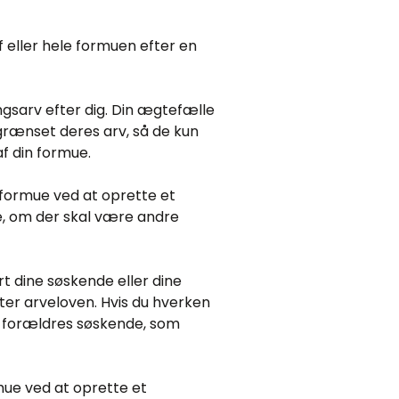
 eller hele formuen efter en
ngsarv efter dig. Din ægtefælle
egrænset deres arv, så de kun
f din formue.
 formue ved at oprette et
e, om der skal være andre
rt dine søskende eller dine
ter arveloven. Hvis du hverken
e forældres søskende, som
mue ved at oprette et