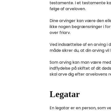
testamente. I et testamente kan 
følge af arveloven.
Dine arvinger kan være den ell
ikke nogen begrænsninger i forh
over friarv.
Ved indsættelse af en arving i
måde sikrer du, at din arving vil
Som arving kan man være med ti
indflydelse på skiftet af dit dø
skal arve dig efter arvelovens r
Legatar
En legatar er en person, som v