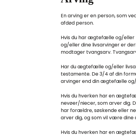
En arving er en person, som ved
afdød person.
Hvis du har ægtefælle og/eller 
og/eller dine livsarvinger er d
modtager tvangsarv. Tvangsarven
Har du ægtefælle og/eller livs
testamente. De 3/4 af din form
arvinger end din ægtefælle og/ell
Hvis du hverken har en ægtefæll
nevøer/niecer, som arver dig. D
har forældre, søskende eller n
arver dig, og som vil være dine 
Hvis du hverken har en ægtefæl