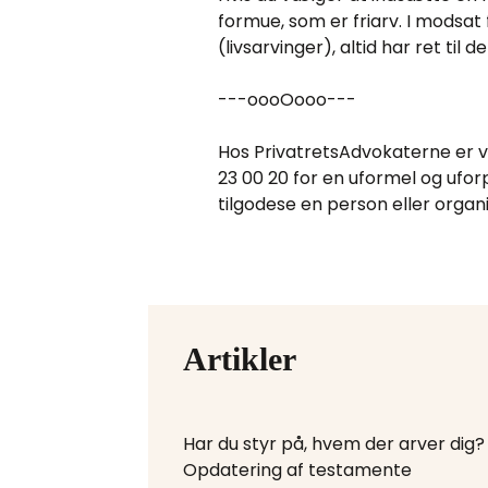
formue, som er friarv. I modsat
(livsarvinger), altid har ret til
---oooOooo---
Hos PrivatretsAdvokaterne er vi 
23 00 20 for en uformel og ufor
tilgodese en person eller organi
Artikler
Har du styr på, hvem der arver dig?
Opdatering af testamente