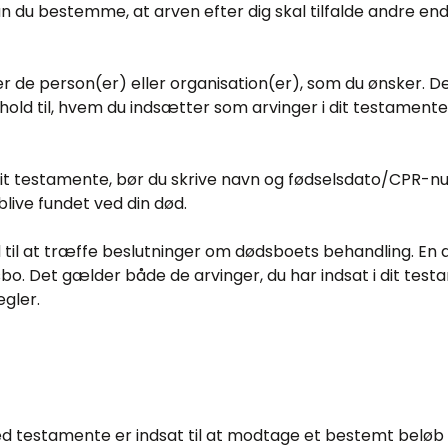
du bestemme, at arven efter dig skal tilfalde andre end di
er de person(er) eller organisation(er), som du ønsker. 
old til, hvem du indsætter som arvinger i dit testamente
 dit testamente, bør du skrive navn og fødselsdato/CPR
 blive fundet ved din død.
l at træffe beslutninger om dødsboets behandling. En arv
dsbo. Det gælder både de arvinger, du har indsat i dit te
egler.
ed testamente er indsat til at modtage et bestemt beløb