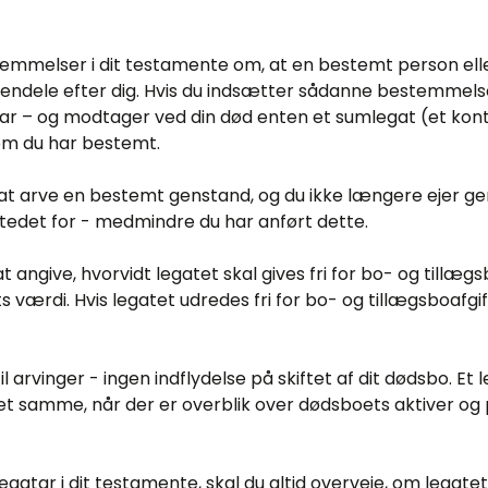
mmelser i dit testamente om, at en bestemt person eller
endele efter dig. Hvis du indsætter sådanne bestemmelse
r – og modtager ved din død enten et sumlegat (et kont
om du har bestemt.
il at arve en bestemt genstand, og du ikke længere ejer g
 stedet for - medmindre du har anført dette.
 angive, hvorvidt legatet skal gives fri for bo- og tillægsb
ts værdi. Hvis legatet udredes fri for bo- og tillægsboafgif
l arvinger - ingen indflydelse på skiftet af dit dødsbo. E
det samme, når der er overblik over dødsboets aktiver og 
gatar i dit testamente, skal du altid overveje, om legatet