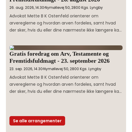
26. aug. 2026, 14.30
Nymøllevej 50, 2800 Kgs. Lyngby
Advokat Mette B K Ostenfeld orienterer om 
arvereglerne og hvordan arven fordeles, samt hvad 
der sker, hvis du eller dine nærmeste ikke længere kan 
tage vare på sig selv. 

Mette kommer ind på emner som 
Gratis foredrag om Arv, Testamente og
Fremtidsfuldmagter, Arv, Testamente og 
Fremtidsfuldmagt - 23. september 2026
Formueordninger i ægteskaber. Tilmeld dig her.
23. sep. 2026, 14.30
Nymøllevej 50, 2800 Kgs. Lyngby
Advokat Mette B K Ostenfeld orienterer om 
arvereglerne og hvordan arven fordeles, samt hvad 
der sker, hvis du eller dine nærmeste ikke længere kan 
tage vare på sig selv. 

Mette kommer ind på emner som 
Fremtidsfuldmagter, Arv, Testamente og 
Se alle arrangementer
Formueordninger i ægteskaber. Tilmeld dig her.