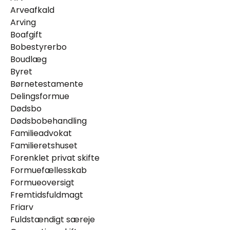
Arveafkald
Arving
Boafgift
Bobestyrerbo
Boudlæg
Byret
Børnetestamente
Delingsformue
Dødsbo
Dødsbobehandling
Familieadvokat
Familieretshuset
Forenklet privat skifte
Formuefællesskab
Formueoversigt
Fremtidsfuldmagt
Friarv
Fuldstændigt særeje