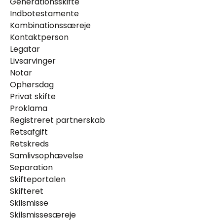
Generationsskifte
Indbotestamente
Kombinationssæreje
Kontaktperson
Legatar
Livsarvinger
Notar
Ophørsdag
Privat skifte
Proklama
Registreret partnerskab
Retsafgift
Retskreds
Samlivsophævelse
Separation
Skifteportalen
Skifteret
Skilsmisse
Skilsmissesæreje