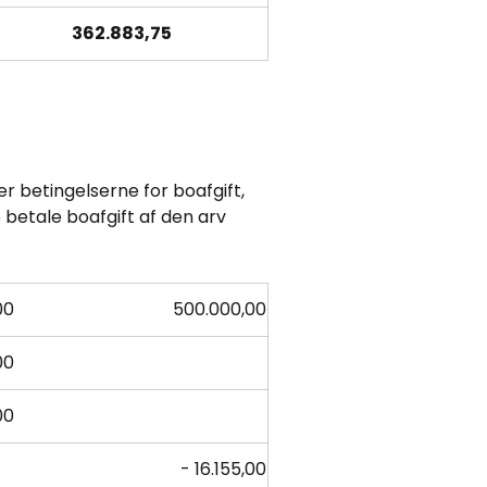
362.883,75
r betingelserne for boafgift,
 betale boafgift af den arv
00
500.000,00
00
00
- 16.155,00