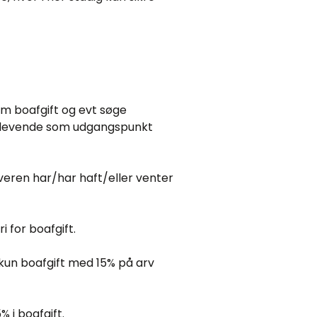
m boafgift og evt søge
samlevende som udgangspunkt
veren har/har haft/eller venter
i for boafgift.
kun boafgift med 15% på arv
% i boafgift.