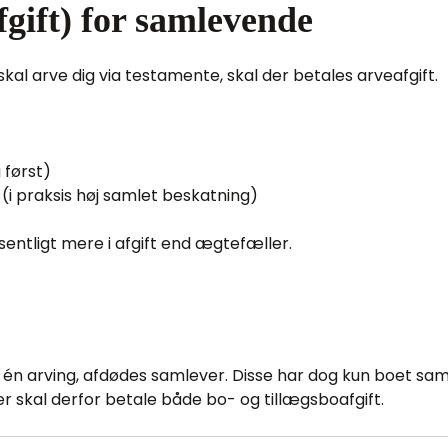
fgift) for samlevende
skal arve dig via testamente, skal der betales arveafgift.
 først)
 (i praksis høj samlet beskatning)
ntligt mere i afgift end ægtefæller.
 én arving, afdødes samlever. Disse har dog kun boet samm
r skal derfor betale både bo- og tillægsboafgift.