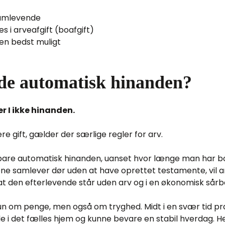
samlevende
s i arveafgift (boafgift)
den bedst muligt
de automatisk hinanden?
 I ikke hinanden.
gift, gælder der særlige regler for arv.
 bare automatisk hinanden, uanset hvor længe man har
ene samlever dør uden at have oprettet testamente, vil 
t den efterlevende står uden arv og i en økonomisk sårba
 kun om penge, men også om tryghed. Midt i en svær tid p
e i det fælles hjem og kunne bevare en stabil hverdag. He