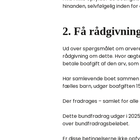
hinanden, selvfølgelig inden fo
2. Få rådgivning
Ud over spørgsmålet om arvere
rådgivning om dette. Hvor ægt
betale boafgift af den arv, so
Har samlevende boet sammen i m
fælles barn, udgør boafgiften 
Der fradrages – samlet for alle 
Dette bundfradrag udgør i 2025
over bundfradragsbeløbet.
Er disse betingelserne ikke opf