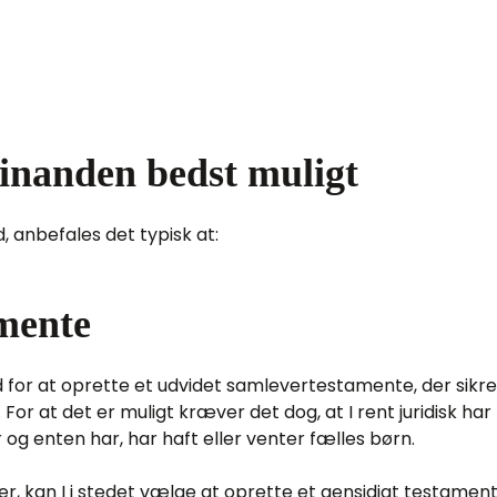
hinanden bedst muligt
, anbefales det typisk at:
amente
for at oprette et udvidet samlevertestamente, der sikrer
t det er muligt kræver det dog, at I rent juridisk har mul
og enten har, har haft eller venter fælles børn.
ser, kan I i stedet vælge at oprette et gensidigt testamente