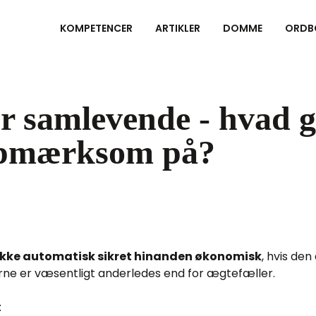
KOMPETENCER
ARTIKLER
DOMME
ORDB
for samlevende - hvad 
opmærksom på?
I ikke automatisk sikret hinanden økonomisk
, hvis den
rne er væsentligt anderledes end for ægtefæller.
: