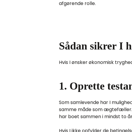
afgørende rolle.
Sådan sikrer I 
Hvis I ønsker økonomisk tryghed
1. Oprette test
Som samlevende har I mulighed 
samme måde som ægtefæller. For a
har boet sammen i mindst to år 
Hvis I ikke opfylder de betingel