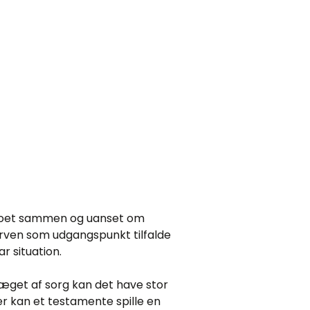
 boet sammen og uanset om
arven som udgangspunkt tilfalde
r situation.
ræget af sorg kan det have stor
r kan et testamente spille en