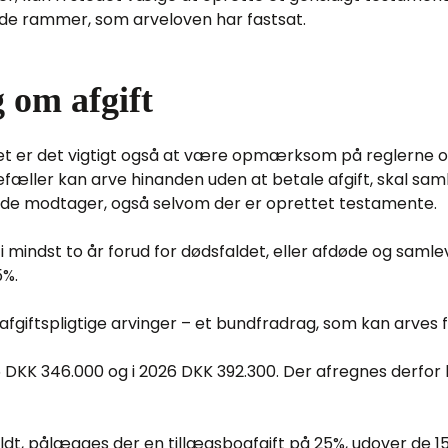
r de rammer, som arveloven har fastsat.
 om afgift
t er det vigtigt også at være opmærksom på reglerne o
efæller kan arve hinanden uden at betale afgift, skal 
m de modtager, også selvom der er oprettet testamente.
indst to år forud for dødsfaldet, eller afdøde og samle
15%.
afgiftspligtige arvinger – et bundfradrag, som kan arves fr
 DKK 346.000 og i 2026 DKK 392.300. Der afregnes derfor 
yldt, pålægges der en tillægsboafgift på 25%, udover de 15