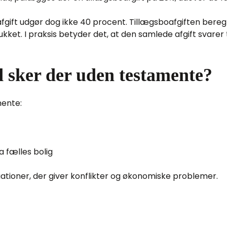
ift udgør dog ikke 40 procent. Tillægsboafgiften beregne
ukket. I praksis betyder det, at den samlede afgift svarer t
 sker der uden testamente?
mente:
a fælles bolig
uationer, der giver konflikter og økonomiske problemer.